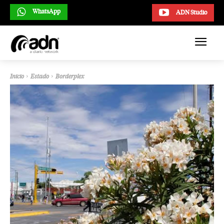
WhatsApp
ADN Studio
Inicio
Estado
Borderplex