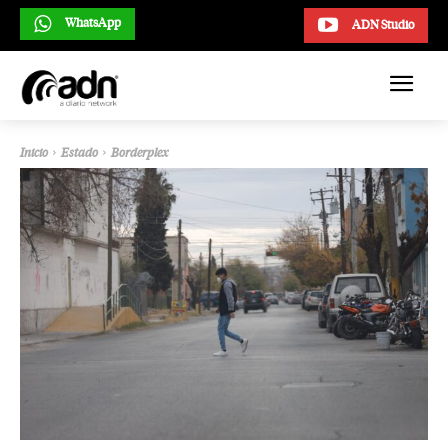
WhatsApp
ADN Studio
Inicio
Estado
Borderplex