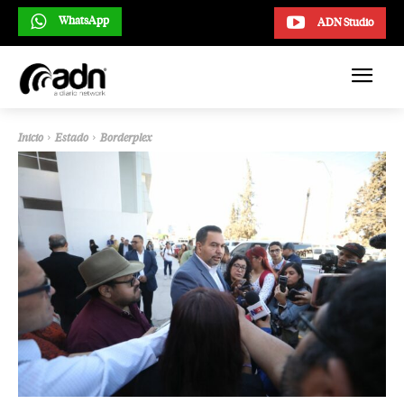
WhatsApp
ADN Studio
Inicio
Estado
Borderplex