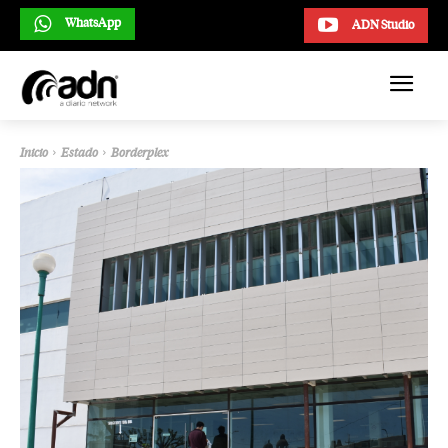
WhatsApp
ADN Studio
Inicio
Estado
Borderplex