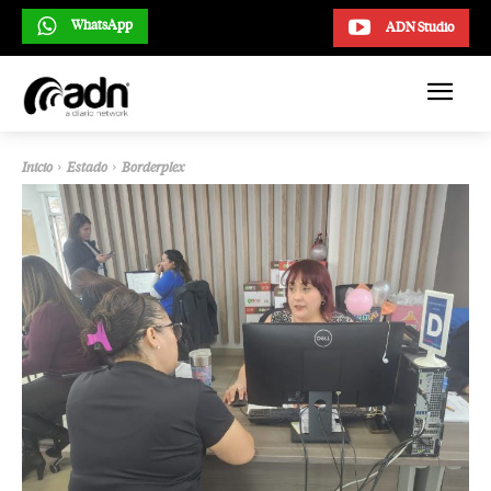
WhatsApp
ADN Studio
Inicio
Estado
Borderplex