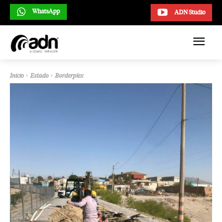
WhatsApp
ADN Studio
Inicio
Estado
Borderplex