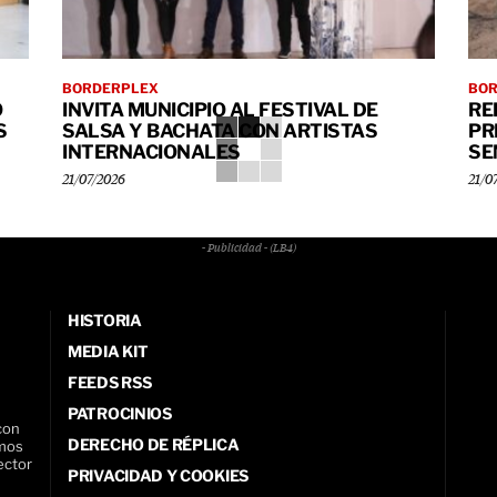
BORDERPLEX
BO
O
INVITA MUNICIPIO AL FESTIVAL DE
RE
S
SALSA Y BACHATA CON ARTISTAS
PR
INTERNACIONALES
SE
21/07/2026
21/0
- Publicidad - (LB4)
HISTORIA
MEDIA KIT
FEEDS RSS
PATROCINIOS
con
DERECHO DE RÉPLICA
amos
ector
PRIVACIDAD Y COOKIES