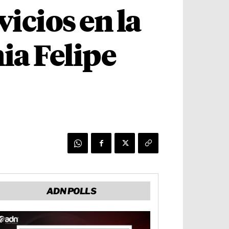
icios en la
ia Felipe
ADN POLLS