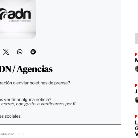
P
DN / Agencias
ación o enviar boletines de prensa?
P
J
 verificar alguna noticia?
orreo, con gusto la verificamos por tí.
s sociales.
P
L
G
V
Publicidad - LB3 -