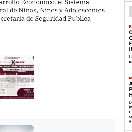
sarrollo Económico, el Sistema
ral de Niñas, Niños y Adolescentes
ecretaría de Seguridad Pública
B
E
I
L
i
M
D
i
r
s
#