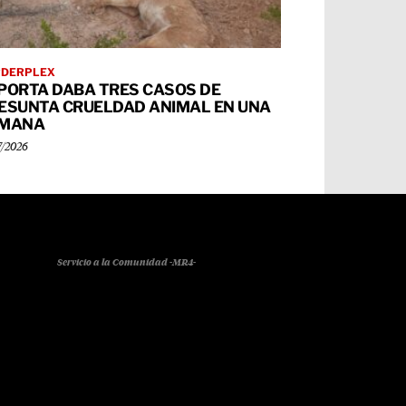
RDERPLEX
PORTA DABA TRES CASOS DE
ESUNTA CRUELDAD ANIMAL EN UNA
MANA
7/2026
Servicio a la Comunidad -MR4-