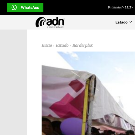
WhatsApp
Publicidad - LB1B -
Estado
Inicio
Estado
Borderplex