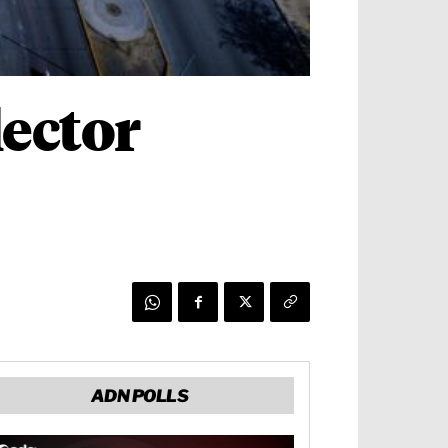
lector
ADN POLLS