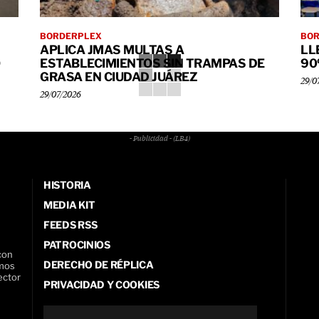
BORDERPLEX
BO
APLICA JMAS MULTAS A
LL
O
ESTABLECIMIENTOS SIN TRAMPAS DE
90
GRASA EN CIUDAD JUÁREZ
29/0
29/07/2026
- Publicidad - (LB4)
HISTORIA
MEDIA KIT
FEEDS RSS
PATROCINIOS
con
DERECHO DE RÉPLICA
amos
ector
PRIVACIDAD Y COOKIES