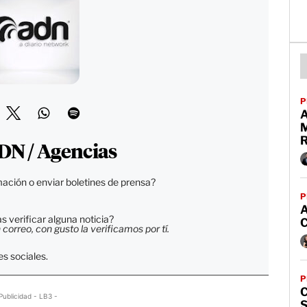
P
DN / Agencias
ación o enviar boletines de prensa?
P
 verificar alguna noticia?
orreo, con gusto la verificamos por tí.
s sociales.
P
C
Publicidad - LB3 -