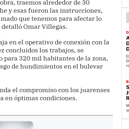
a obra, traemos alrededor de 30
he y esas fueron las instrucciones,
amado que tenemos para afectar lo
 detalló Omar Villegas.
D
aja en el operativo de conexión con la
ez concluidos los trabajos, se
E
 para 320 mil habitantes de la zona,
D
esgo de hundimientos en el bulevar
re
B
S
renda el compromiso con los juarenses
ra en óptimas condiciones.
M
q