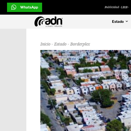
WhatsApp
Publicidad - LB1B -
Estado
Inicio
Estado
Borderplex