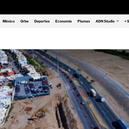
México
Orbe
Deportes
Economía
Plumas
ADN Studio
+ 