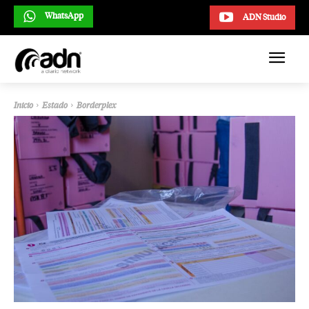
WhatsApp
ADN Studio
Inicio
Estado
Borderplex