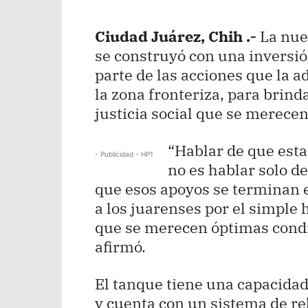
Ciudad Juárez, Chih .-
La nue
se construyó con una inversi
parte de las acciones que la 
la zona fronteriza, para brinda
justicia social que se merecen
“Hablar de que est
- Publicidad - HP1
no es hablar solo d
que esos apoyos se terminan 
a los juarenses por el simple
que se merecen óptimas condic
afirmó.
El tanque tiene una capacida
y cuenta con un sistema de re