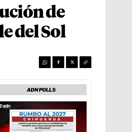
bución de
le del Sol
ADN POLLS