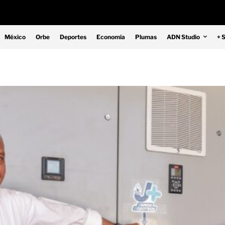
México
Orbe
Deportes
Economía
Plumas
ADN Studio
+ 