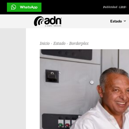
WhatsApp
Publicidad - LB1B -
Estado
Inicio
Estado
Borderplex