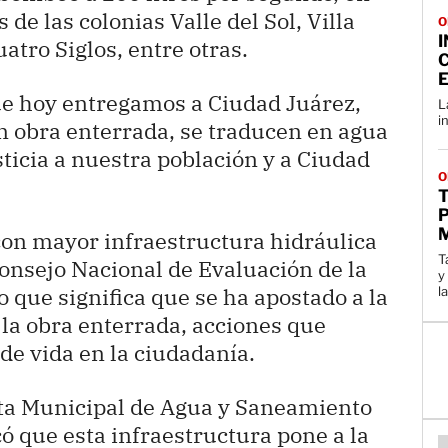
 de las colonias Valle del Sol, Villa
O
tro Siglos, entre otras.
E
ue hoy entregamos a Ciudad Juárez,
L
i
n obra enterrada, se traducen en agua
sticia a nuestra población y a Ciudad
O
P
M
 con mayor infraestructura hidráulica
T
Consejo Nacional de Evaluación de la
y
lo que significa que se ha apostado a la
la
 la obra enterrada, acciones que
de vida en la ciudadanía.
unta Municipal de Agua y Saneamiento
ó que esta infraestructura pone a la