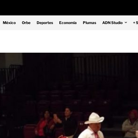
México
Orbe
Deportes
Economía
Plumas
ADN Studio
+ 