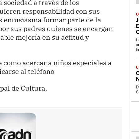
sociedad a través de los
uieren responsabilidad con sus
O
s entusiasma formar parte de la
E
por sus padres quienes se encargan
table mejoría en su actitud y
L
a
la
 como acercar a niños especiales a
U
carse al teléfono
pal de Cultura.
D
C