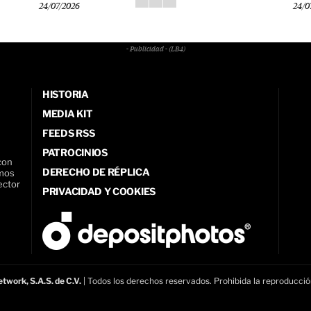
24/07/2026
24/0
- Publicidad - (LB4)
HISTORIA
MEDIA KIT
FEEDS RSS
PATROCINIOS
con
DERECHO DE RÉPLICA
amos
ector
PRIVACIDAD Y COOKIES
twork, S.A.S. de C.V.
| Todos los derechos reservados. Prohibida la reproducció