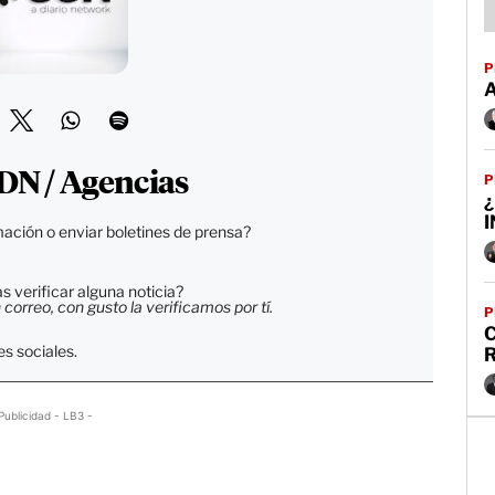
P
DN / Agencias
P
¿
ación o enviar boletines de prensa?
 verificar alguna noticia?
orreo, con gusto la verificamos por tí.
P
C
s sociales.
Publicidad - LB3 -