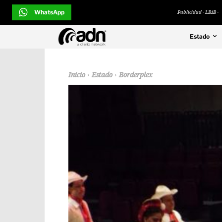
WhatsApp
Publicidad - LB1B -
Estado
Inicio
Estado
Borderplex