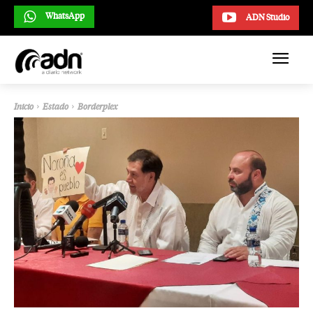
WhatsApp
ADN Studio
Inicio
Estado
Borderplex