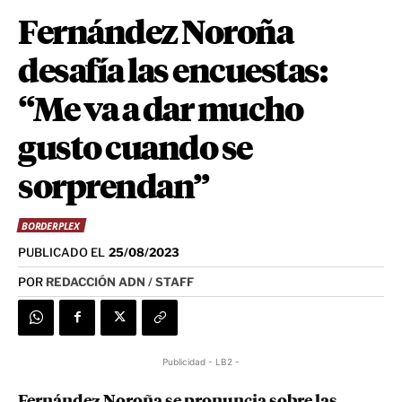
Fernández Noroña
desafía las encuestas:
“Me va a dar mucho
gusto cuando se
sorprendan”
BORDERPLEX
PUBLICADO EL
25/08/2023
POR
REDACCIÓN ADN / STAFF
Publicidad - LB2 -
Fernández Noroña se pronuncia sobre las