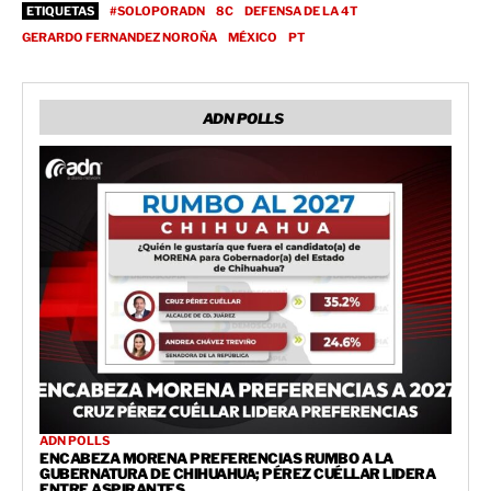
ETIQUETAS
#SOLOPORADN
8C
DEFENSA DE LA 4T
GERARDO FERNANDEZ NOROÑA
MÉXICO
PT
ADN POLLS
ADN POLLS
ENCABEZA MORENA PREFERENCIAS RUMBO A LA
GUBERNATURA DE CHIHUAHUA; PÉREZ CUÉLLAR LIDERA
ENTRE ASPIRANTES