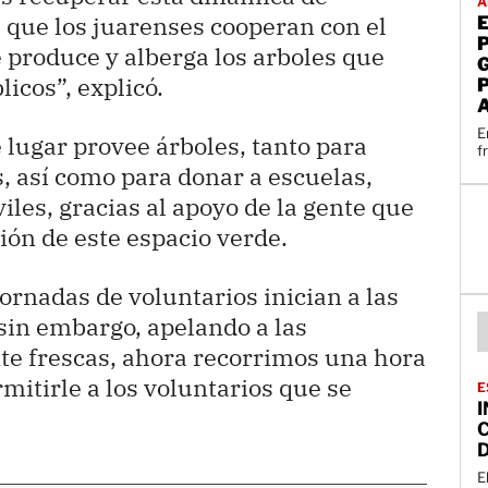
A
a que los juarenses cooperan con el
 produce y alberga los arboles que
icos”, explicó.
E
 lugar provee árboles, tanto para
f
, así como para donar a escuelas,
les, gracias al apoyo de la gente que
ión de este espacio verde.
rnadas de voluntarios inician a las
sin embargo, apelando a las
te frescas, ahora recorrimos una hora
rmitirle a los voluntarios que se
E
I
D
E