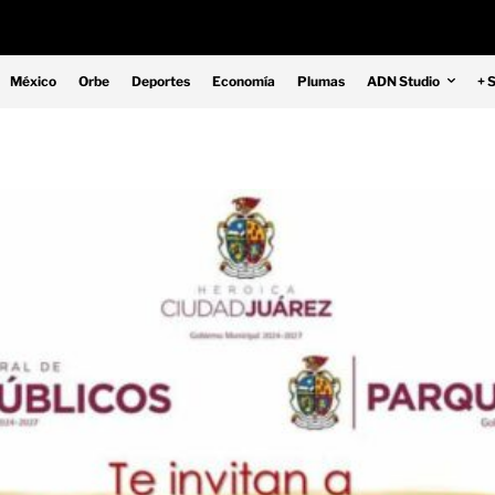
México
Orbe
Deportes
Economía
Plumas
ADN Studio
+ 