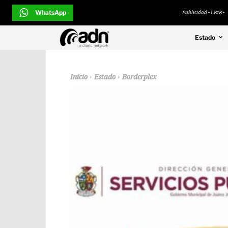
WhatsApp
Publicidad - LB1B -
Estado
Inicio
Estado
Borderplex