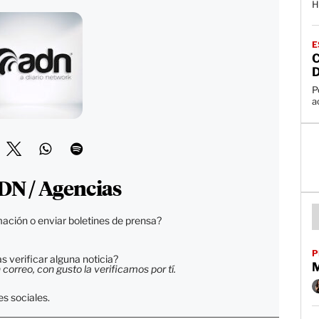
H
E
D
P
a
DN / Agencias
ación o enviar boletines de prensa?
P
 verificar alguna noticia?
orreo, con gusto la verificamos por tí.
s sociales.