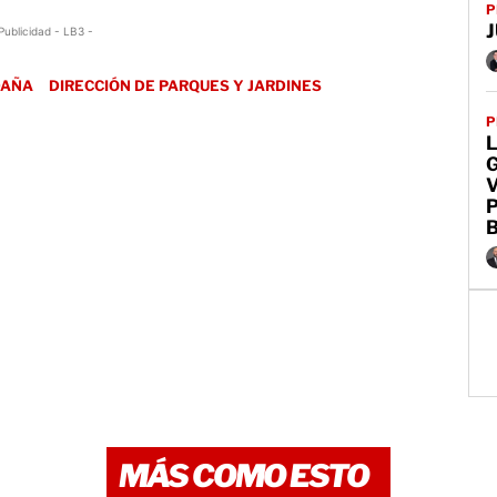
P
J
Publicidad - LB3 -
DAÑA
DIRECCIÓN DE PARQUES Y JARDINES
P
L
G
V
P
MÁS COMO ESTO