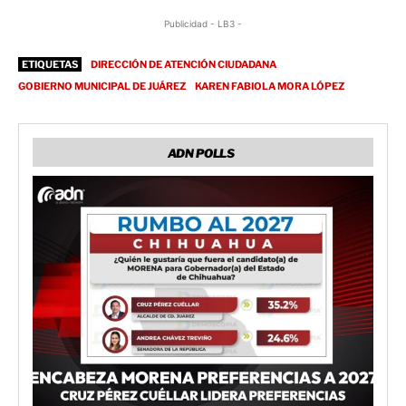
Publicidad - LB3 -
ETIQUETAS
DIRECCIÓN DE ATENCIÓN CIUDADANA
GOBIERNO MUNICIPAL DE JUÁREZ
KAREN FABIOLA MORA LÓPEZ
ADN POLLS