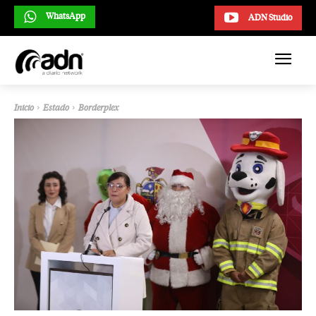
WhatsApp
ADN Studio
Inicio
Estado
Borderplex