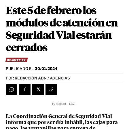
Este 5 de febrero los
módulos de atención en
Seguridad Vial estarán
cerrados
BORDERPLEX
PUBLICADO EL
30/01/2024
POR
REDACCIÓN ADN / AGENCIAS
Publicidad - LB2 -
La Coordinación General de Seguridad Vial
informa que por ser día inhábil, las cajas para
pago, las ventanillas para entrega de