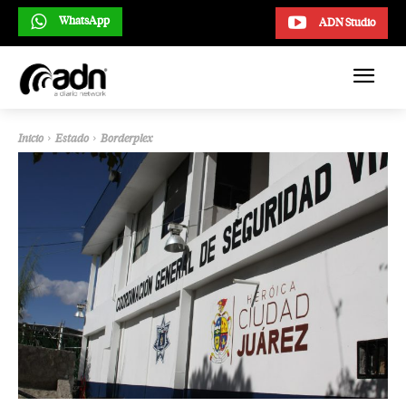
WhatsApp
ADN Studio
Inicio
Estado
Borderplex