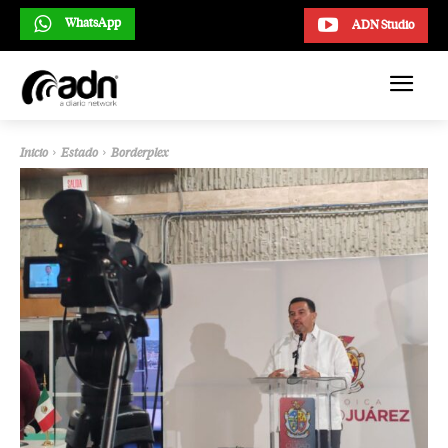
WhatsApp
ADN Studio
Inicio
Estado
Borderplex