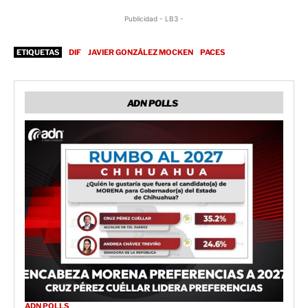
Publicidad - LB3 -
ETIQUETAS
DIF
JAVIER GONZÁLEZ MOCKEN
PACES
ADN POLLS
ADN POLLS