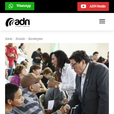
WhatsApp
ADN Studio
Inicio
Estado
Borderplex