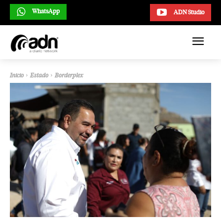
WhatsApp
ADN Studio
Inicio
Estado
Borderplex