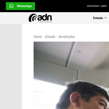
WhatsApp
Publicidad - LB1B -
Estado
Inicio
Estado
Borderplex