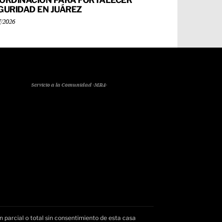
ORDINACIÓN PARA FORTALECER
GURIDAD EN JUÁREZ
7/2026
Servicio a la Comunidad -MR4-
n parcial o total sin consentimiento de esta casa