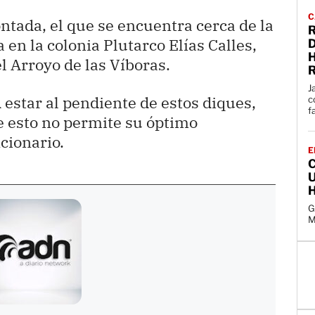
C
ntada, el que se encuentra cerca de la
 en la colonia Plutarco Elías Calles,
D
l Arroyo de las Víboras.
R
J
estar al pendiente de estos diques,
c
f
ue esto no permite su óptimo
cionario.
E
C
U
G
M