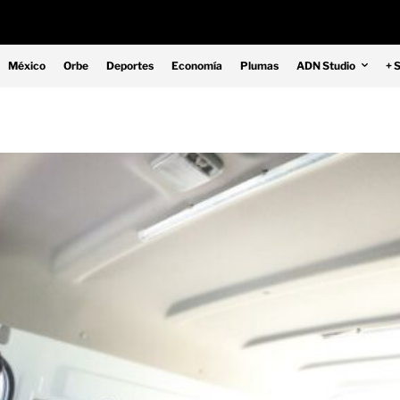
México
Orbe
Deportes
Economía
Plumas
ADN Studio
+ 