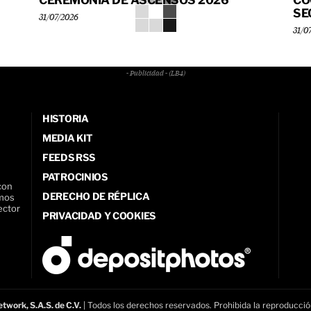
CEREMONIA DE ASCENSOS 2026
CO
SE
31/07/2026
31/0
- Publicidad - (LB4)
HISTORIA
MEDIA KIT
FEEDS RSS
PATROCINIOS
con
DERECHO DE RÉPLICA
amos
ector
PRIVACIDAD Y COOKIES
twork, S.A.S. de C.V.
| Todos los derechos reservados. Prohibida la reproducció