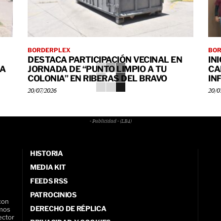
BORDERPLEX
BO
DESTACA PARTICIPACIÓN VECINAL EN
IN
LA
JORNADA DE “PUNTO LIMPIO A TU
CA
COLONIA” EN RIBERAS DEL BRAVO
IN
20/07/2026
20/0
- Publicidad - (LB4)
HISTORIA
MEDIA KIT
FEEDS RSS
PATROCINIOS
con
DERECHO DE RÉPLICA
amos
ector