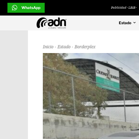
WhatsApp
Publicidad - LB1B -
Estado
Inicio
Estado
Borderplex