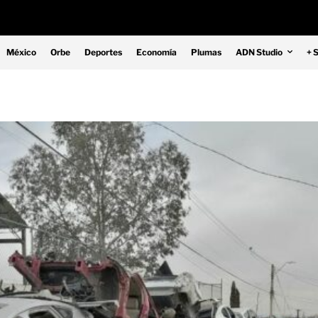
México
Orbe
Deportes
Economía
Plumas
ADN Studio
+ 