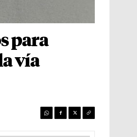
s para
la vía