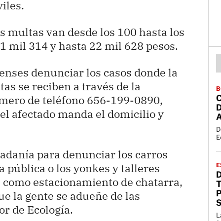
iles.
s multas van desde los 100 hasta los
1 mil 314 y hasta 22 mil 628 pesos.
renses denunciar los casos donde la
tas se reciben a través de la
B
mero de teléfono 656-199-0890,
 el afectado manda el domicilio y
D
E
adanía para denunciar los carros
a pública o los yonkes y talleres
E
s como estacionamiento de chatarra,
T
e la gente se adueñe de las
or de Ecología.
L