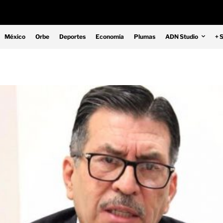
México
Orbe
Deportes
Economía
Plumas
ADN Studio
+ 