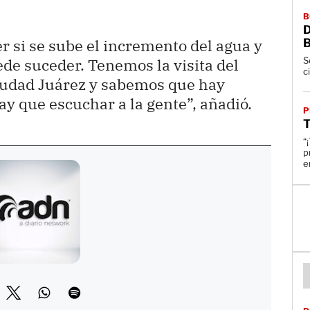
B
 si se sube el incremento del agua y
S
de suceder. Tenemos la visita del
c
iudad Juárez y sabemos que hay
y que escuchar a la gente”, añadió.
P
“¡
p
en