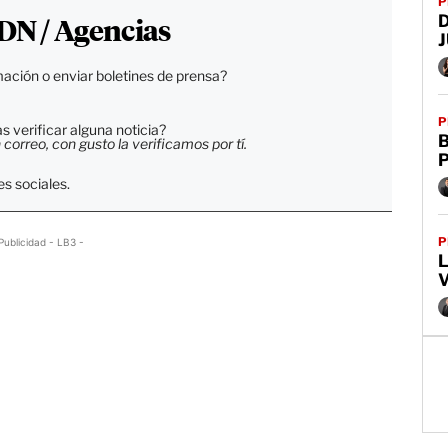
P
DN / Agencias
ación o enviar boletines de prensa?
P
 verificar alguna noticia?
B
orreo, con gusto la verificamos por tí.
s sociales.
P
Publicidad - LB3 -
L
V