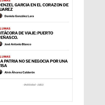
LUMAS
DENZEL GARCIA EN EL CORAZON DE
JUAREZ
Daniela González Lara
LUMAS
ITÁCORA DE VIAJE: PUERTO
PEÑASCO.
José Antonio Blanco
LUMAS
A PATRIA NO SE NEGOCIA POR UNA
ISA
Alvin Álvarez Calderón
- Publicidad - (MR3)