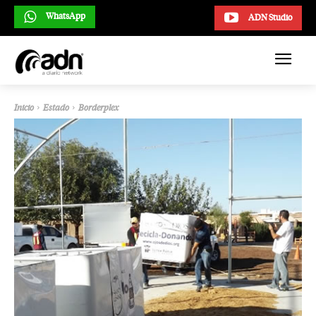
WhatsApp
ADN Studio
Inicio
Estado
Borderplex