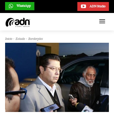
WhatsApp
ADN Studio
Inicio
Estado
Borderplex