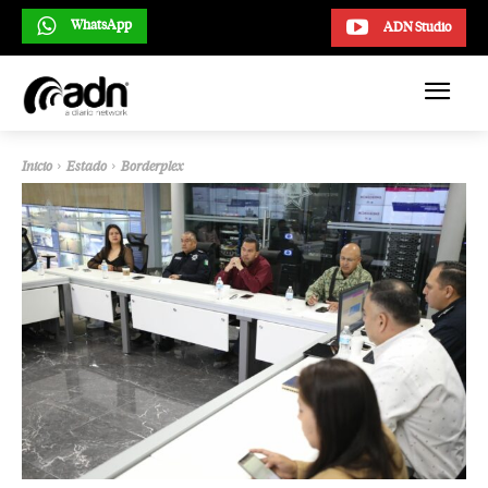
WhatsApp
ADN Studio
Inicio
Estado
Borderplex