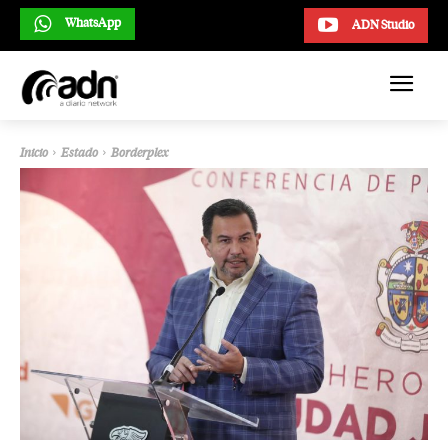
WhatsApp
ADN Studio
Inicio
Estado
Borderplex