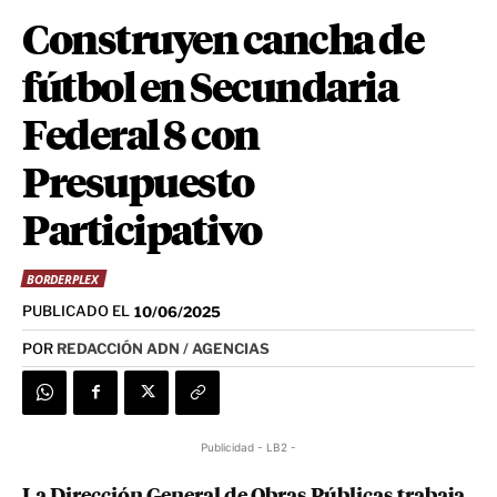
Construyen cancha de
fútbol en Secundaria
Federal 8 con
Presupuesto
Participativo
BORDERPLEX
PUBLICADO EL
10/06/2025
POR
REDACCIÓN ADN / AGENCIAS
Publicidad - LB2 -
La Dirección General de Obras Públicas trabaja