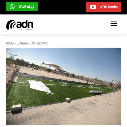
WhatsApp
ADN Studio
Inicio
Estado
Borderplex