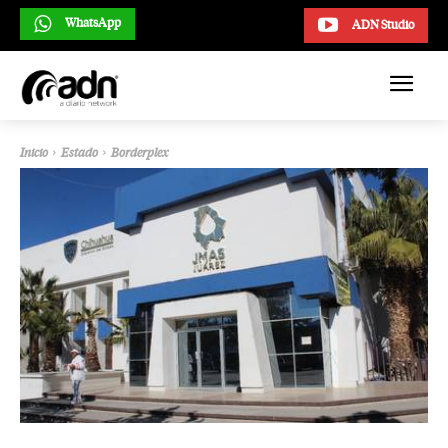
WhatsApp
ADN Studio
Inicio
Estado
Borderplex