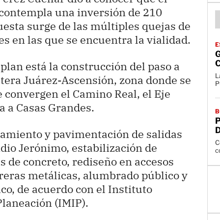
 contempla una inversión de 210
uesta surge de las múltiples quejas de
es en las que se encuentra la vialidad.
E
G
plan está la construcción del paso a
L
retera Juárez-Ascensión, zona donde se
P
e convergen el Camino Real, el Eje
ra a Casas Grandes.
B
P
amiento y pavimentación de salidas
C
ndio Jerónimo, estabilización de
c
as de concreto, rediseño en accesos
rreras metálicas, alumbrado público y
ico, de acuerdo con el Instituto
Planeación (IMIP).