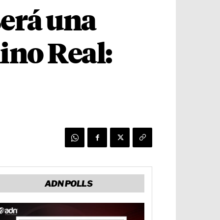
será una
ino Real:
ADN POLLS