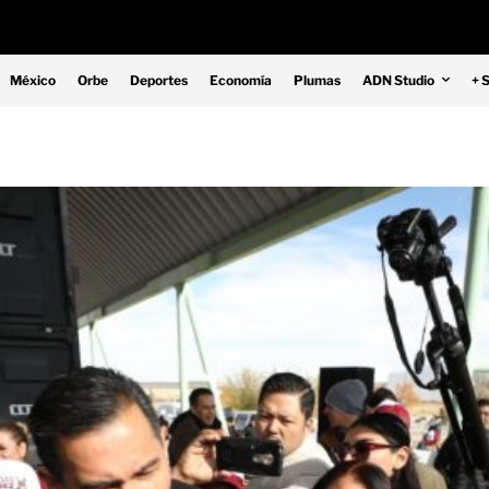
México
Orbe
Deportes
Economía
Plumas
ADN Studio
+ 