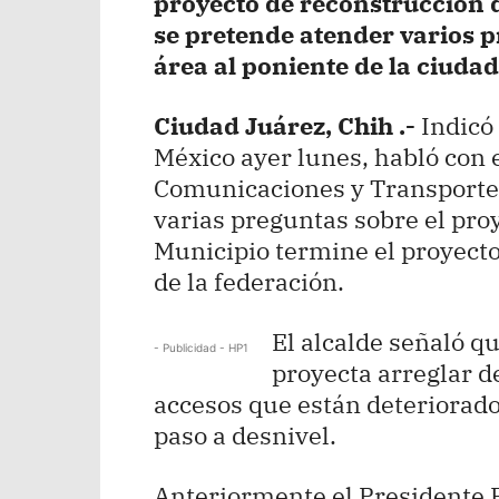
proyecto de reconstrucción d
se pretende atender varios p
área al poniente de la ciudad
Ciudad Juárez, Chih .-
Indicó 
México ayer lunes, habló con e
Comunicaciones y Transportes
varias preguntas sobre el proy
Municipio termine el proyecto
de la federación.
El alcalde señaló q
- Publicidad - HP1
proyecta arreglar d
accesos que están deteriorados
paso a desnivel.
Anteriormente el Presidente P