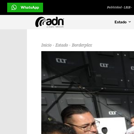
WhatsApp
Publicidad - LB1B -
Estado
Inicio
Estado
Borderplex