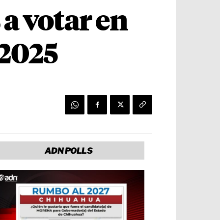
a votar en
 2025
ADN POLLS