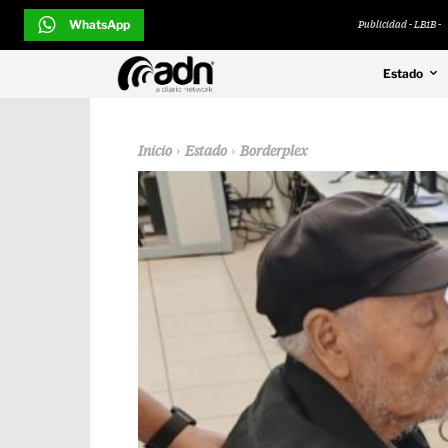
WhatsApp
Publicidad - LB1B -
Estado
Inicio
Estado
Borderplex