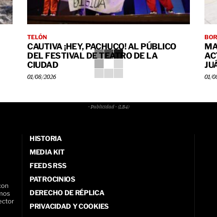
TELÓN
BO
CAUTIVA ¡HEY, PACHUCO! AL PÚBLICO
MA
DEL FESTIVAL DE TEATRO DE LA
AC
CIUDAD
JU
01/08/2026
01/0
- Publicidad - (LB4)
HISTORIA
MEDIA KIT
FEEDS RSS
PATROCINIOS
con
DERECHO DE RÉPLICA
amos
ector
PRIVACIDAD Y COOKIES