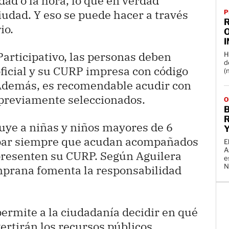
dad o la hora, lo que en verdad
ciudad. Y eso se puede hacer a través
P
R
io.
O
Participativo, las personas deben
H
d
oficial y su CURP impresa con código
(n
. Además, es recomendable acudir con
 previamente seleccionados.
O
B
R
ye a niñas y niños mayores de 6
ipar siempre que acudan acompañados
E
A
 presenten su CURP. Según Aguilera
e
N
emprana fomenta la responsabilidad
permite a la ciudadanía decidir en qué
ertirán los recursos públicos,