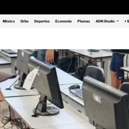
México
Orbe
Deportes
Economía
Plumas
ADN Studio
+ 