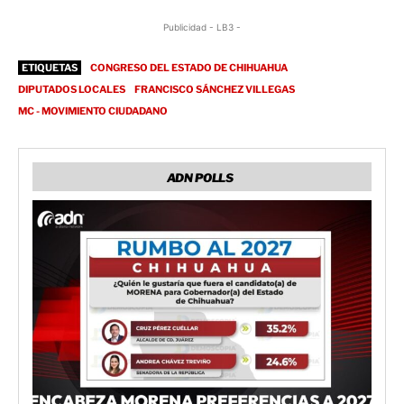
Publicidad - LB3 -
ETIQUETAS
CONGRESO DEL ESTADO DE CHIHUAHUA
DIPUTADOS LOCALES
FRANCISCO SÁNCHEZ VILLEGAS
MC - MOVIMIENTO CIUDADANO
ADN POLLS