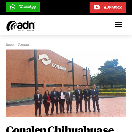
WhatsApp
ADN Studio
Inicio
Estado
Conalep Chihuahua se