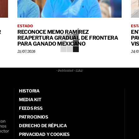
ESTADO
EST
R
RECONOCE MEMO RAMÍREZ
EN
REAPERTURA GRADUAL DE FRONTERA
PA
PARA GANADO MEXICANO
VI
25/07/2026
24/0
- Publicidad - (LB4)
HISTORIA
MEDIA KIT
FEEDS RSS
PATROCINIOS
con
DERECHO DE RÉPLICA
amos
ector
PRIVACIDAD Y COOKIES