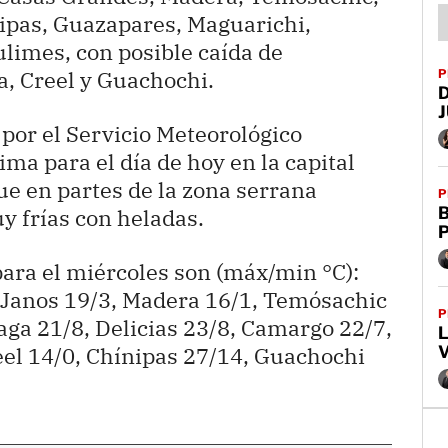
ipas, Guazapares, Maguarichi,
ulimes, con posible caída de
a, Creel y Guachochi.
P
por el Servicio Meteorológico
ma para el día de hoy en la capital
ue en partes de la zona serrana
P
B
y frías con heladas.
ara el miércoles son (máx/min °C):
 Janos 19/3, Madera 16/1, Temósachic
P
ga 21/8, Delicias 23/8, Camargo 22/7,
L
eel 14/0, Chínipas 27/14, Guachochi
V