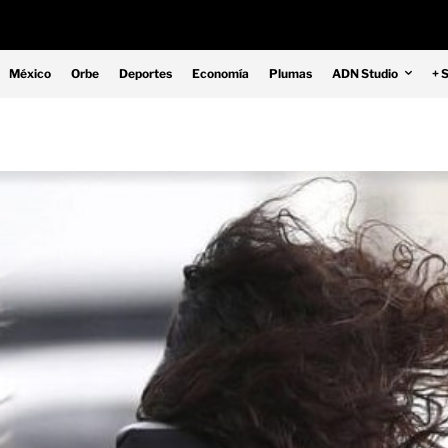
México
Orbe
Deportes
Economía
Plumas
ADN Studio
+ 