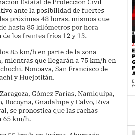
ación Estatal de Protección Civil
ivo ante la posibilidad de fuertes
e las próximas 48 horas, mismos que
de hasta 85 kilómetros por hora
 de los frentes fríos 12 y 13.
A
los 85 km/h en parte de la zona
a, mientras que llegarán a 75 km/h en
chochi, Nonoava, San Francisco de
chi y Huejotitán.
E
f
 Zaragoza, Gómez Farías, Namiquipa,
, Bocoyna, Guadalupe y Calvo, Riva
ral, se pronostica que las rachas
a 65 km/h.
os 55 km/h en Juárez, Ahumada,