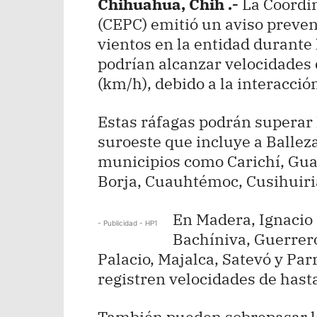
Chihuahua, Chih .-
La Coordin
(CEPC) emitió un aviso prevent
vientos en la entidad durant
podrían alcanzar velocidades 
(km/h), debido a la interacción
Estas ráfagas podrán superar 
suroeste que incluye a Ballez
municipios como Carichí, Gua
Borja, Cuauhtémoc, Cusihuiria
En Madera, Ignacio
- Publicidad - HP1
Bachíniva, Guerrero
Palacio, Majalca, Satevó y Par
registren velocidades de hast
También pueden sobrepasar l