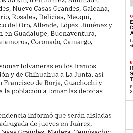
des, Nuevo Casas Grandes, Galeana,
o, Rosales, Delicias, Meoqui,
O
E
co del Oro, Allende, López, Jiménez y
/h en Guadalupe, Buenaventura,
Matamoros, Coronado, Camargo,
L
v
B
sionar tolvaneras en los tramos
ión y de Chihuahua a La Junta, así
T
n Francisco de Borja, Guachochi y
E
 a la población a tomar las debidas
S
ependencia informó que serán aisladas
adrugada de jueves en Juárez,
Casas Grandes, Madera, Temósachic,