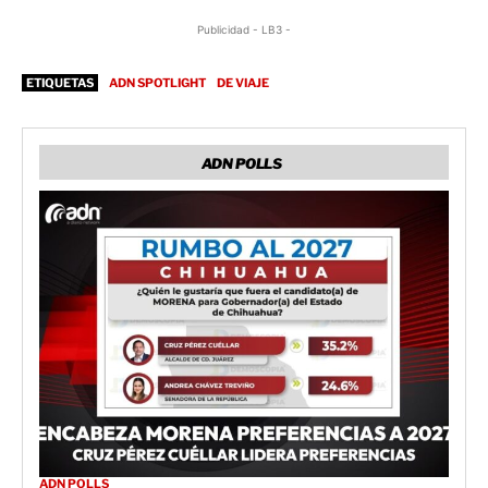
Publicidad - LB3 -
ETIQUETAS
ADN SPOTLIGHT
DE VIAJE
ADN POLLS
ADN POLLS