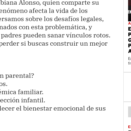
Bibiana Alonso, quien comparte su
enómeno afecta la vida de los
rsamos sobre los desafíos legales,
A
onados con esta problemática, y
 padres pueden sanar vínculos rotos.
perder si buscas construir un mejor
E
f
:
ón parental?
os.
émica familiar.
ección infantil.
ecer el bienestar emocional de sus
E