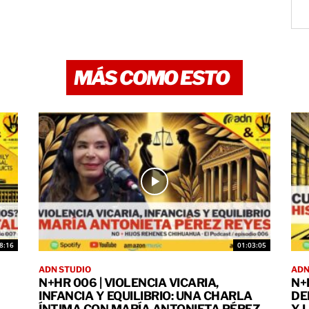
MÁS COMO ESTO
8:16
01:03:05
ADN STUDIO
ADN
N+HR 006 | VIOLENCIA VICARIA,
N+
INFANCIA Y EQUILIBRIO: UNA CHARLA
DE