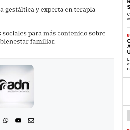
 gestáltica y experta en terapia
C
a
s sociales para más contenido sobre
B
 bienestar familiar.
A
L
e
r