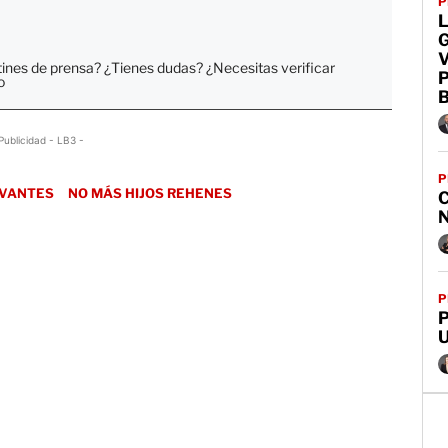
P
L
G
V
tines de prensa? ¿Tienes dudas? ¿Necesitas verificar
P
o
Publicidad - LB3 -
P
RVANTES
NO MÁS HIJOS REHENES
P
P