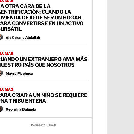
LUMAS
A OTRA CARA DE LA
ENTRIFICACIÓN: CUANDO LA
IVIENDA DEJÓ DE SER UN HOGAR
ARA CONVERTIRSE EN UN ACTIVO
BURSÁTIL
Aly Corany Abdallah
LUMAS
CUANDO UN EXTRANJERO AMA MÁS
NUESTRO PAÍS QUE NOSOTROS
Mayra Machuca
LUMAS
ARA CRIAR A UN NIÑO SE REQUIERE
UNA TRIBU ENTERA
Georgina Bujanda
- Publicidad - (MR3)