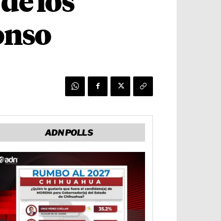
de los
onso
ADN POLLS