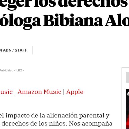
ger los derechos 
icóloga Bibiana Al
 ADN / STAFF
Publicidad - LB2 -
usic
|
Amazon Music
|
Apple
l impacto de la alienación parental y
s derechos de los niños. Nos acompaña