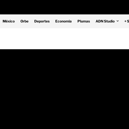
México
Orbe
Deportes
Economía
Plumas
ADN Studio
+ 