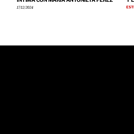
ÍNTIMA CON MARÍA ANTONIETA PÉREZ
Y 
EST
17/12/2024