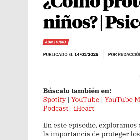
¿Como prote
niños? | Ps
ADN STUDIO
PUBLICADO EL
POR
REDACCIÓN
14/01/2025
Búscalo también en:
Spotify
|
YouTube
|
YouTube M
Podcast
|
iHeart
En este episodio, exploramos e
la importancia de proteger lo