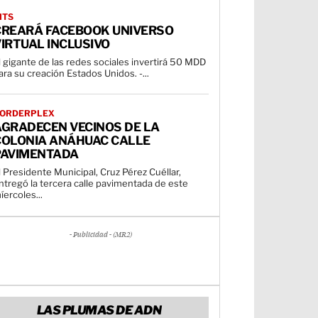
ITS
CREARÁ FACEBOOK UNIVERSO
IRTUAL INCLUSIVO
l gigante de las redes sociales invertirá 50 MDD
para su creación Estados Unidos. -...
ORDERPLEX
AGRADECEN VECINOS DE LA
COLONIA ANÁHUAC CALLE
PAVIMENTADA
l Presidente Municipal, Cruz Pérez Cuéllar,
ntregó la tercera calle pavimentada de este
íercoles...
- Publicidad - (MR2)
LAS PLUMAS DE ADN