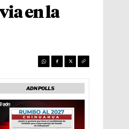
via en la
ADN POLLS