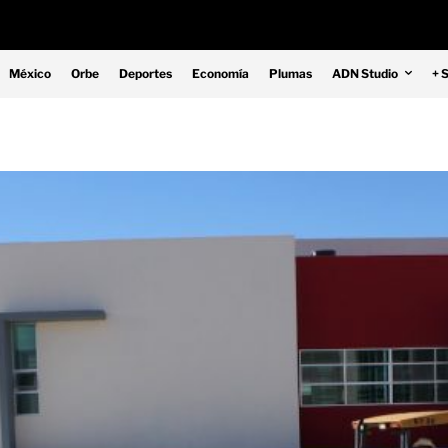
México
Orbe
Deportes
Economía
Plumas
ADN Studio
+ 