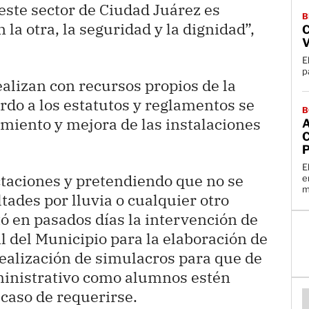
este sector de Ciudad Juárez es
B
la otra, la seguridad y la dignidad”,
V
E
ealizan con recursos propios de la
erdo a los estatutos y reglamentos se
B
miento y mejora de las instalaciones
E
taciones y pretendiendo que no se
e
m
ades por lluvia o cualquier otro
itó en pasados días la intervención de
il del Municipio para la elaboración de
realización de simulacros para que de
ministrativo como alumnos estén
caso de requerirse.