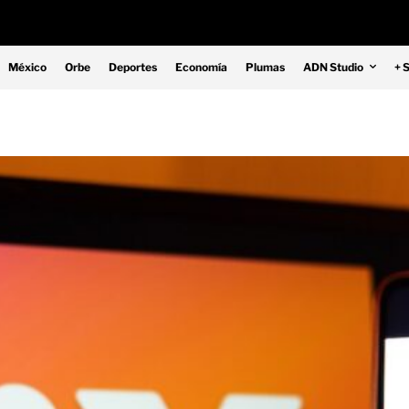
México
Orbe
Deportes
Economía
Plumas
ADN Studio
+ 