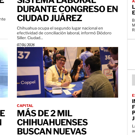
E
SISTEMA LABORAL
A
DURANTE CONGRESO EN
L
E
CIUDAD JUÁREZ
nte
B
M
Chihuahua ocupa el segundo lugar nacional en
efectividad de conciliación laboral, informó Diódoro
Siller. Ciudad...
07/05/2026
E
CAPITAL
F
E
MÁS DE 2 MIL
N
CHIHUAHUENSES
L
BUSCAN NUEVAS
a