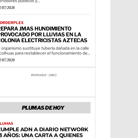
ervidores públicos y...
2/07/2026
ORDERPLEX
REPARA JMAS HUNDIMIENTO
PROVOCADO POR LLUVIAS EN LA
COLONIA ELECTRICISTAS AZTECAS
l organismo sustituye tubería dañada en la calle
colhuas para restablecer el funcionamiento de...
2/07/2026
Publicidad - (MR2)
PLUMAS DE HOY
LUMAS
CUMPLE ADN A DIARIO NETWORK
3 AÑOS: UNA CARTA A QUIENES