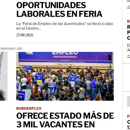
s
OPORTUNIDADES
2
LABORALES EN FERIA
B
La “Feria de Empleo de las Juventudes” se llevó a cabo
en el Centro...
27/08/2025
E
Publicidad - LB3 -
A
2
BORDERPLEX
OFRECE ESTADO MÁS DE
P
3 MIL VACANTES EN
1