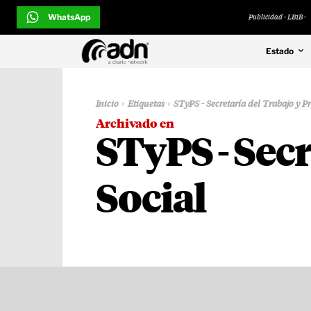
WhatsApp
Publicidad - LB1B -
Estado
Inicio
Etiquetas
STyPS - Secretaría del Trabajo y Pr
Archivado en
STyPS - Secr
Social