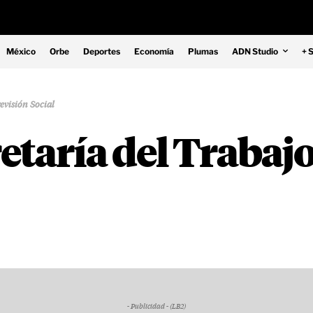
México
Orbe
Deportes
Economía
Plumas
ADN Studio
+ 
evisión Social
etaría del Trabajo
- Publicidad - (LB2)