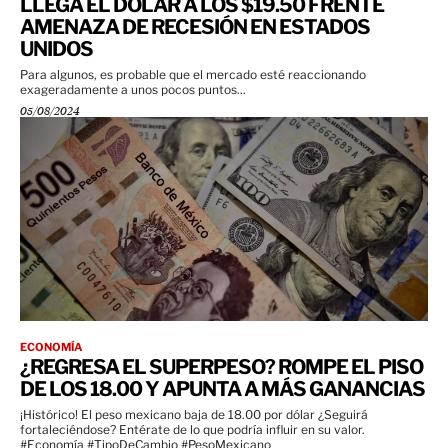
LLEGA EL DÓLAR A LOS $19.50 FRENTE
AMENAZA DE RECESIÓN EN ESTADOS
UNIDOS
Para algunos, es probable que el mercado esté reaccionando
exageradamente a unos pocos puntos...
05/08/2024
ECONOMÍA
¿REGRESA EL SUPERPESO? ROMPE EL PISO
DE LOS 18.00 Y APUNTA A MÁS GANANCIAS
¡Histórico! El peso mexicano baja de 18.00 por dólar ¿Seguirá
fortaleciéndose? Entérate de lo que podría influir en su valor.
#Economía #TipoDeCambio #PesoMexicano