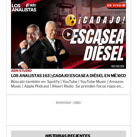
00:00:00
ADN STUDIO
LOS ANALISTAS 163 | ¡CADAJO! ESCASEA DIÉSEL EN MÉXICO
Búscalo también en: Spotify | YouTube | YouTube Music | Amazon
Music | Apple Podcast | iHeart Radio Se prenden focos rojos en...
Publicidad - (MR1)
HISTORIAS RECIENTES