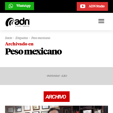
WhatsApp
ADN Studio
Inicio
Etiquetas
Peso mexicano
Archivado en
Peso mexicano
- Publicidad - (LB2)
ARCHIVO