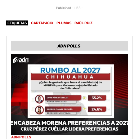
Publicidad - LB3 -
ETIQUETAS
CARTAPACIO
PLUMAS
RAÚL RUIZ
ADN POLLS
ADN POLLS