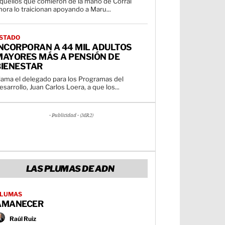
quellos que comieron de la mano de Corral
hora lo traicionan apoyando a Maru...
STADO
INCORPORAN A 44 MIL ADULTOS
MAYORES MÁS A PENSIÓN DE
BIENESTAR
lama el delegado para los Programas del
esarrollo, Juan Carlos Loera, a que los...
- Publicidad - (MR2)
LAS PLUMAS DE ADN
LUMAS
AMANECER
Raúl Ruiz