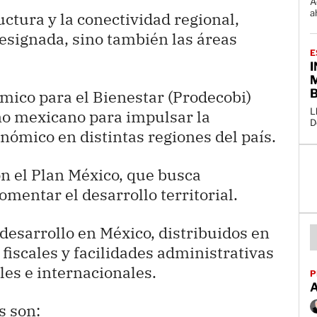
A
a
ctura y la conectividad regional,
designada, sino también las áreas
E
mico para el Bienestar (Prodecobi)
L
no mexicano para impulsar la
D
nómico en distintas regiones del país.
on el Plan México, que busca
omentar el desarrollo territorial.
desarrollo en México, distribuidos en
 fiscales y facilidades administrativas
es e internacionales.
P
s son: