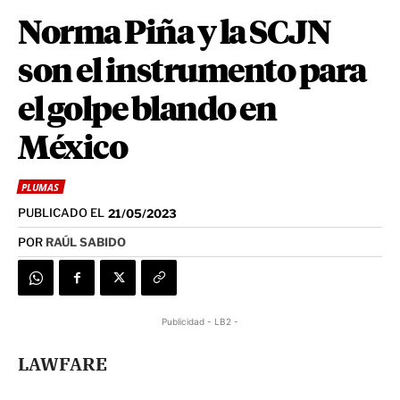
Norma Piña y la SCJN
son el instrumento para
el golpe blando en
México
PLUMAS
PUBLICADO EL
21/05/2023
POR
RAÚL SABIDO
Publicidad - LB2 -
LAWFARE