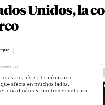
dos Unidos, la c
arco
RQUIZ
Publicidad - LB2 -
a nuestro país, se tornó en una
l que afecta en muchos lados,
cer una dinámica multinacional para