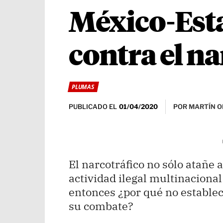
México-Esta
contra el n
PLUMAS
PUBLICADO EL
POR
MARTÍN O
01/04/2020
El narcotráfico no sólo atañe 
actividad ilegal multinaciona
entonces ¿por qué no estable
su combate?