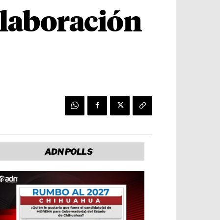
olaboración
ADN POLLS