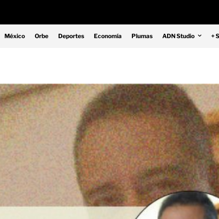
México
Orbe
Deportes
Economía
Plumas
ADN Studio
+ 