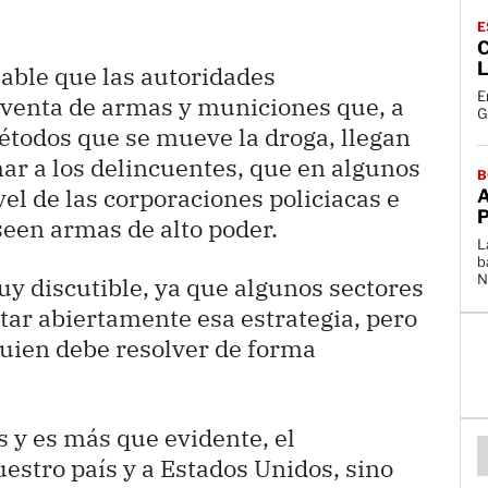
E
L
eable que las autoridades
E
 venta de armas y municiones que, a
G
étodos que se mueve la droga, llegan
mar a los delincuentes, que en algunos
B
vel de las corporaciones policiacas e
seen armas de alto poder.
L
b
N
uy discutible, ya que algunos sectores
tar abiertamente esa estrategia, pero
quien debe resolver de forma
 y es más que evidente, el
uestro país y a Estados Unidos, sino