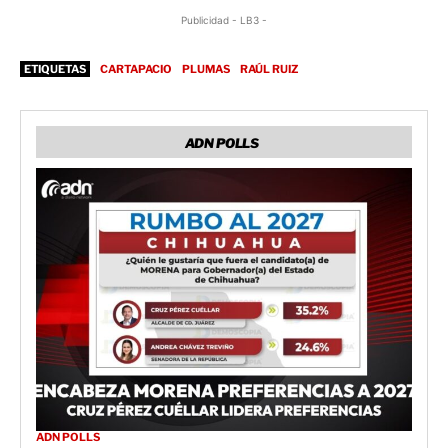
Publicidad - LB3 -
ETIQUETAS
CARTAPACIO
PLUMAS
RAÚL RUIZ
ADN POLLS
ADN POLLS