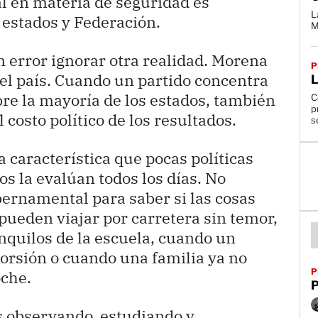
l en materia de seguridad es
L
 estados y Federación.
M
 error ignorar otra realidad. Morena
P
el país. Cuando un partido concentra
bre la mayoría de los estados, también
C
p
 costo político de los resultados.
s
 característica que pocas políticas
s la evalúan todos los días. No
ernamental para saber si las cosas
ueden viajar por carretera sin temor,
nquilos de la escuela, cuando un
orsión o cuando una familia ya no
P
oche.
P
s observando, estudiando y