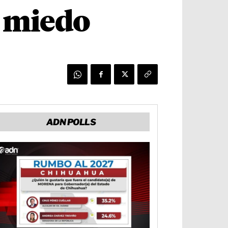
n miedo
ADN POLLS