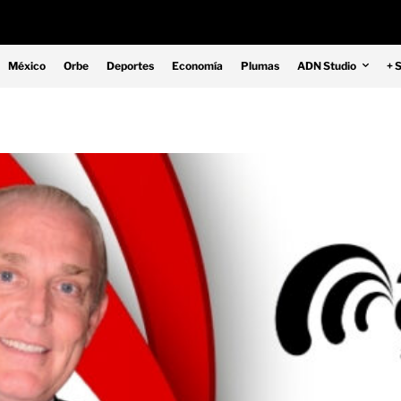
México
Orbe
Deportes
Economía
Plumas
ADN Studio
+ 