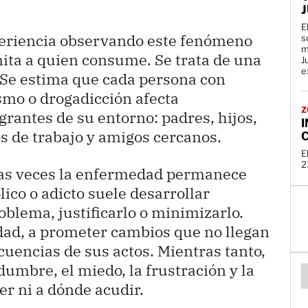
J
E
eriencia observando este fenómeno
s
m
ita a quien consume. Se trata de una
J
e
 Se estima que cada persona con
smo o drogadicción afecta
Z
grantes de su entorno: padres, hijos,
I
 de trabajo y amigos cercanos.
E
2
as veces la enfermedad permanece
lico o adicto suele desarrollar
blema, justificarlo o minimizarlo.
ad, a prometer cambios que no llegan
ecuencias de sus actos. Mientras tanto,
idumbre, el miedo, la frustración y la
er ni a dónde acudir.