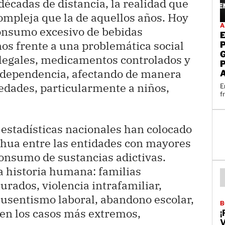
écadas de distancia, la realidad que
pleja que la de aquellos años. Hoy
A
onsumo excesivo de bebidas
s frente a una problemática social
ilegales, medicamentos controlados y
 dependencia, afectando de manera
 edades, particularmente a niños,
E
f
 estadísticas nacionales han colocado
ahua entre las entidades con mayores
consumo de sustancias adictivas.
na historia humana: familias
urados, violencia intrafamiliar,
ausentismo laboral, abandono escolar,
B
 en los casos más extremos,