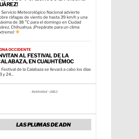
UÁREZ!
l Servicio Meteorológico Nacional advierte
obre ráfagas de viento de hasta 39 km/h y una
áxima de 38 °C para el domingo en Ciudad
uárez, Chihuahua. ¡Prepárate para un clima
xtremo!
ONA OCCIDENTE
NVITAN AL FESTIVAL DE LA
CALABAZA, EN CUAUHTÉMOC
l Festival de la Calabaza se llevará a cabo los días
3 y 24...
- Publicidad - (MR2)
LAS PLUMAS DE ADN