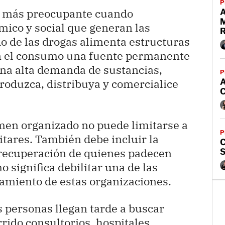
P
ía más preocupante cuando
ico y social que generan las
o de las drogas alimenta estructuras
n el consumo una fuente permanente
una alta demanda de sustancias,
P
produzca, distribuya y comercialice
rimen organizado no puede limitarse a
P
litares. También debe incluir la
C
 recuperación de quienes padecen
 significa debilitar una de las
iamiento de estas organizaciones.
personas llegan tarde a buscar
rido consultorios, hospitales,