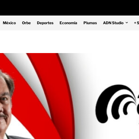
México
Orbe
Deportes
Economía
Plumas
ADN Studio
+ 