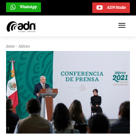
WhatsApp
ADN Studio
Inicio
México