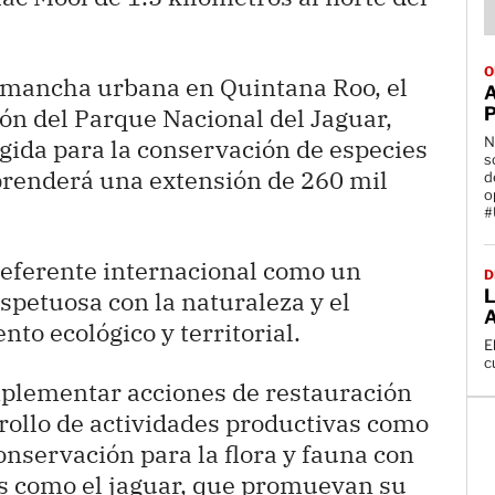
O
a mancha urbana en Quintana Roo, el
ón del Parque Nacional del Jaguar,
N
gida para la conservación de especies
s
renderá una extensión de 260 mil
d
o
#
referente internacional como un
D
L
spetuosa con la naturaleza y el
to ecológico y territorial.
E
c
mplementar acciones de restauración
rollo de actividades productivas como
conservación para la flora y fauna con
s como el jaguar, que promuevan su