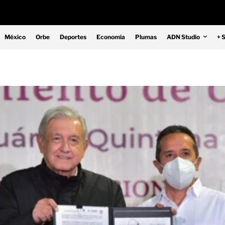
México
Orbe
Deportes
Economía
Plumas
ADN Studio
+ 