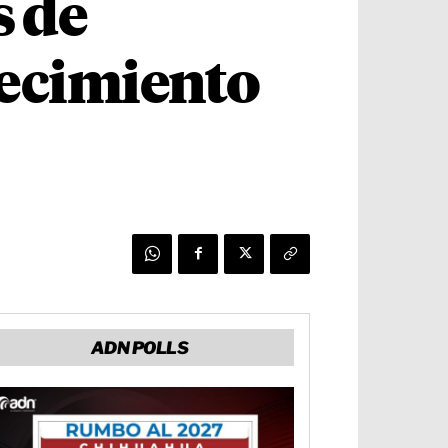
s de
lecimiento
ADN POLLS