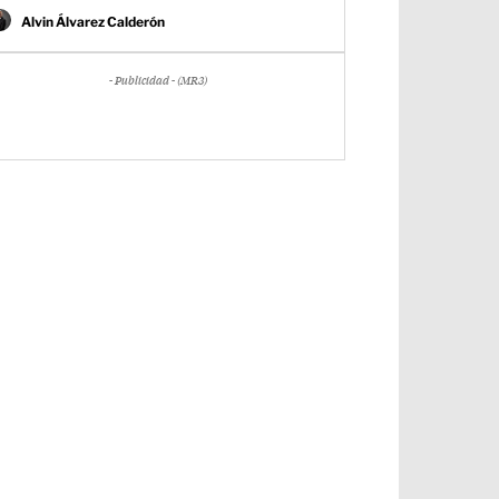
Alvin Álvarez Calderón
- Publicidad - (MR3)