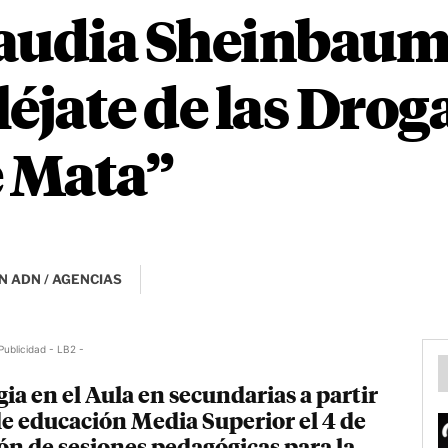
laudia Sheinbau
éjate de las Droga
e Mata”
N ADN / AGENCIAS
Publicidad - LB2 -
a en el Aula en secundarias a partir
 de educación Media Superior el 4 de