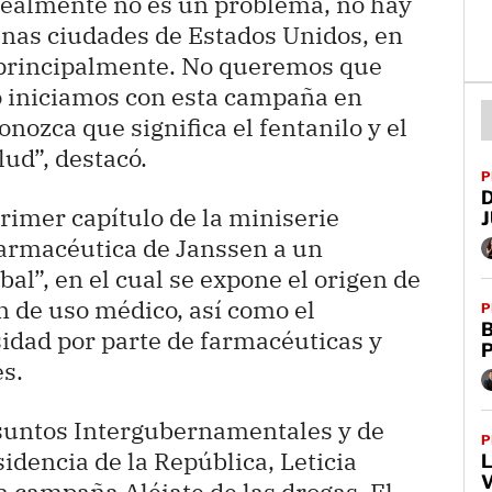
 realmente no es un problema, no hay
unas ciudades de Estados Unidos, en
 principalmente. No queremos que
so iniciamos con esta campaña en
onozca que significa el fentanilo y el
ud”, destacó.
P
rimer capítulo de la miniserie
farmacéutica de Janssen a un
al”, en el cual se expone el origen de
n de uso médico, así como el
P
B
idad por parte de farmacéuticas y
s.
suntos Intergubernamentales y de
P
idencia de la República, Leticia
L
V
 campaña Aléjate de las drogas. El