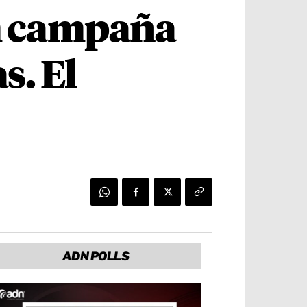
m campaña
s. El
ADN POLLS