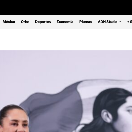
México
Orbe
Deportes
Economía
Plumas
ADN Studio
+ 