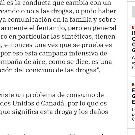
ál es la conducta que cambia con un
ercando o no a las drogas, o pudo haber
ya comunicación en la familia y sobre
larmente el fentanilo, pero en general
E
ro en particular las sintéticas, tienen
, entonces una vez que se prueba es
s por eso esta campaña intensiva de
G
mpaña de aire, como se dice, es una
ay
C
ión del consumo de las drogas”,
B
existe un problema de consumo de
ados Unidos o Canadá, por lo que es
E
L
ue significa esta droga y los daños
p
C