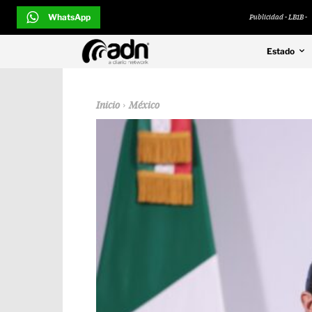
WhatsApp
Publicidad - LB1B -
Estado
Inicio
México