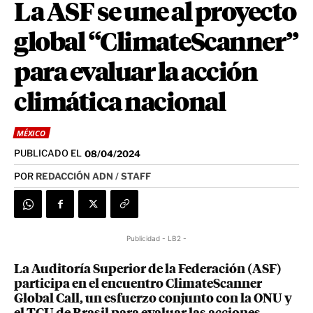
La ASF se une al proyecto
global “ClimateScanner”
para evaluar la acción
climática nacional
MÉXICO
PUBLICADO EL
08/04/2024
POR
REDACCIÓN ADN / STAFF
Publicidad - LB2 -
La Auditoría Superior de la Federación (ASF)
participa en el encuentro ClimateScanner
Global Call, un esfuerzo conjunto con la ONU y